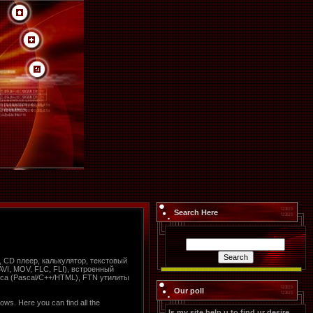
Search Here
 CD плеер, калькулятор, текстовый
VI, MOV, FLC, FLI), встроенный
са (Pascal/C++/HTML), FTN утилиты
Our poll
ws. Here you can find all the
Is my site help u to find ur desire