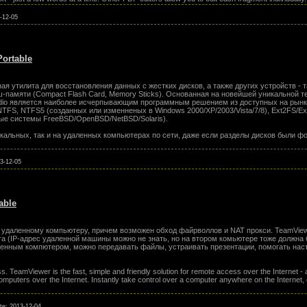
-12-05
Portable
 утилита для восстановления данных с жестких дисков, а также других устройств - та
еш-памяти (Compact Flash Card, Memory Sticks). Основанная на новейшей уникальной 
udio является наиболее исчерпывающим программным решением из доступных на рынк
NTFS, NTFS5 (созданных или изменненых в Windows 2000/XP/2003/Vista/7/8), Ext2FS/E
ые системы FreeBSD/OpenBSD/NetBSD/Solaris).
кальных, так и на удаленных компьютерах по сети, даже если разделы дисков были 
3-12-05
able
 удаленному компьютеру, причем возможен обход файрволлов и NAT прокси. TeamView
та (IP-адрес удаленной машины можно не знать, но на втором комьютере тоже должна 
ленным компютером, можно передавать файлы, устраивать презентации, помогать нас
. TeamViewer is the fast, simple and friendly solution for remote access over the Internet - al
mputers over the Internet. Instantly take control over a computer anywhere on the Internet, e
ate:
2013-12-04