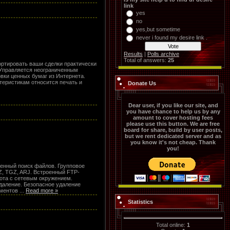
link
yes
no
yes,but sometime
never i found my desire link .
Results
|
Polls archive
Total of answers:
25
ортировать ваши сделки практически
 Управляется неограниченным
овки ценных бумаг из Интернета.
теристикам относится печать и
Donate Us
Dear user, if you like our site, and
you have chance to help us by any
amount to cover hosting fees
please use this button. We are free
board for share, build by user posts,
but we rent dedicated server and as
you know it's not cheap. Thank
you!
енный поиск файлов. Групповое
Z, TGZ, ARJ. Встроенный FTP-
бота с сетевым окружением.
удаление. Безопасное удаление
ементов
...
Read more »
Statistics
Total online:
1