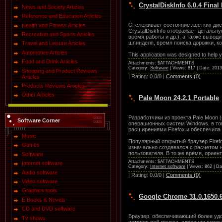
CrystalDiskInfo 6.0.4 Final
News and Society Articles
Reference and Education Articles
Отслеживает состояние жестких дис
Health and Fitness Articles
CrystalDiskInfo отображает деталь
Recreation and Sports Articles
время работы и др.), а также вывод
шпинделя, время поиска дорожки, к
Travel and Leisure Articles
Automotive Articles
This application was designed to help 
Food and Drink Articles
Attachments: $ATTACHMENTS
Category:
Software
| Views: 817 | Date:
2013
Shopping and Product Reviews
| Rating: 0.0/0 |
Comments (0)
Articles
Products Reviews Articles
Other Articles
Pale Moon 24.2.1 Portable
Разработчики из проекта Pale Moon 
Software Corner
операционных систем Windows, в то
расширениями Firefox и обеспечила 
Music
Популярный открытый браузер Firefo
Games
изначально создавался с расчетом 
пользователя. В то же время, орие
Software
Attachments: $ATTACHMENTS
Internet software
Category:
Internet software
| Views: 862 | D
Audio software
| Rating: 0.0/0 |
Comments (0)
Video software
Graphics tools
Google Chrome 31.0.1650.63
E Books & Novels
CD and DVD software
Браузер, обеспечивающий более удо
Tv shows