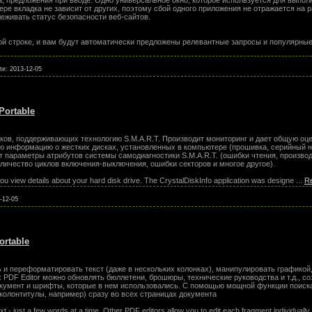
а, предложения при вводе. Одно универсальное окно, которое используется для выпол
ере вкладка не зависит от других, поэтому сбой одного приложения не отражается на р
леживать статус безопасности веб-сайтов.
ой строке, и вам будут автоматически предложены релевантные запросы и популярные
ate:
2013-12-05
 Portable
ков, поддерживающих технологию S.M.A.R.T. Производит мониторинг и дает общую оце
ную информацию о жестких дисках, установленных в компьютере (прошивка, серийный н
ит параметры атрибутов системы самодиагностики S.M.A.R.T. (ошибки чтения, произво
оличество циклов включения-выключения, ошибки секторов и многое другое).
you view details about your hard disk drive. The CrystalDiskInfo application was designe
...
R
-12-05
ortable
 и переформатировать текст (даже в нескольких колонках), манипулировать графикой
PDF Editor можно обновлять бюллетени, брошюры, технические руководства и т.д., с
окумент и шрифты, которые в нем использовались. С помощью мощной функции поиск
колонтитулы, например) сразу во всех страницах документа
 - just a few words at a time. Other PDF editors allow you to edit each fragment individually. 