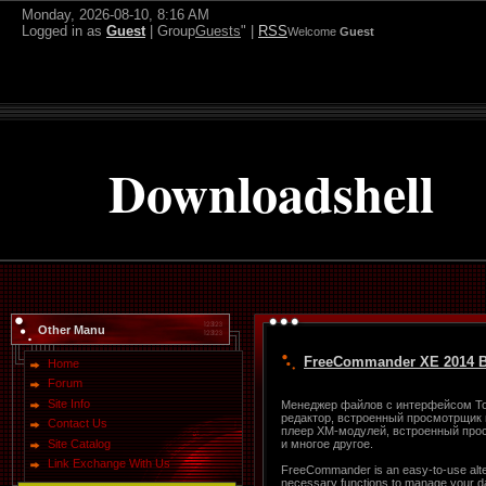
Monday, 2026-08-10, 8:16 AM
Logged in as
Guest
| Group
Guests
" |
RSS
Welcome
Guest
Downloadshell
Other Manu
FreeCommander XE 2014 Bu
Home
Forum
Site Info
Менеджер файлов с интерфейсом Tot
редактор, встроенный просмотрщик г
Contact Us
плеер XM-модулей, встроенный про
Site Catalog
и многое другое.
Link Exchange With Us
FreeCommander is an easy-to-use altern
necessary functions to manage your d