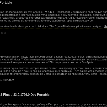
 Portable
ков, поддерживающих технологию S.M.A.R.T. Производит мониторинг и дает общую оце
ную информацию о жестких дисках, установленных в компьютере (прошивка, серийный н
ит параметры атрибутов системы самодиагностики S.M.A.R.T. (ошибки чтения, произво
оличество циклов включения-выключения, ошибки секторов и многое другое).
you view details about your hard disk drive. The CrystalDiskInfo application was designe
...
R
-12-09
(«Бледная луна») представили собственный вариант браузера Firefox, оптимизирован
м числе Windows 7. Оптимизация исполняемого кода при компиляции помогла сохрани
солидный выигрыш в скорости – около 25%, по результатам теста SunSpider.
x имеет одно свойство, которое можно считать как преимуществом, так и недостатком.
на использование в самых разных операционных системах – это важно для создания 
нтация на многоплатформенность не могла не сказаться на производительности – разр
ate:
2013-12-05
 Final / 33.0.1726.0 Dev Portable
бную, быструю и безопасную работу в Интернете, который имеет упрощенный дизайн, 