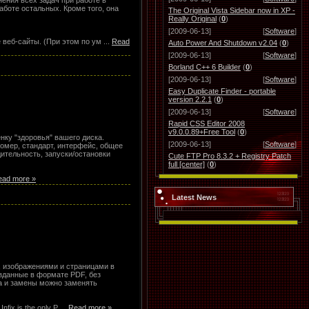
нения всех задач при работе в
аботе остальных. Кроме того, она
The Original Vista Sidebar now in XP -
Really Original
(
0
)
[2009-06-13]
[
Software
]
 веб-сайты. (При этом по ум
...
Read
Auto Power And Shutdown v2.04
(
0
)
[2009-06-13]
[
Software
]
Borland C++ 6 Builder
(
0
)
[2009-06-13]
[
Software
]
Easy Duplicate Finder - portable
version 2.2.1
(
0
)
[2009-06-13]
[
Software
]
Rapid CSS Editor 2008
v9.0.0.89+Free Tool
(
0
)
нку "здоровья" вашего диска.
[2009-06-13]
[
Software
]
омер, стандарт, интерфейс, общее
дительность, запуски/остановки
Cute FTP Pro 8.3.2 + Registry Patch
full [center]
(
0
)
ead more »
Latest News
, изображениями и страницами в
озданные в формате PDF, без
а и замены можно заменять
Infix is the only P
...
Read more »