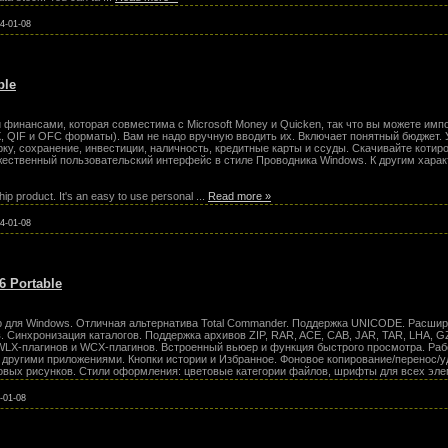
4-01-08
ble
финансами, которая совместима c Microsoft Money и Quicken, так что вы можете имп
X, QIF и OFC форматы). Вам не надо вручную вводить их. Включает понятный бюджет.
ку, сохранение, инвестиции, наличность, кредитные карты и ссуды. Скачивайте котир
ественный пользовательский интерфейс в стиле Проводника Windows. К другим харак
hip product. It's an easy to use personal
...
Read more »
4-01-08
6 Portable
для Windows. Отличная альтернатива Total Commander. Поддержка UNICODE. Расшир
. Синхронизация каталогов. Поддержка архивов ZIP, RAR, ACE, CAB, JAR, TAR, LHA, G
 WLX-плагинов и WCX-плагинов. Встроенный вьюер и функция быстрого просмотра. Ра
с другими приложениями. Кнопки истории и Избранное. Фоновое копирование/перенос/
овых рисунков. Стили оформления: цветовые категории файлов, шрифты для всех эл
-01-08