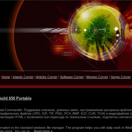
Home
|
Islamic Corner
|
Articles Corner
|
Software Corner
|
Women Corner
|
Songs Corner
ild 650 Portable
al Commander. Поддержка плагинов, длинных имён, настраиваемая раскраска файлов,
рафических файлов (JPG, GIF, TIF, PNG, PCX, BMP, ICO, CUR, TGA) и видеофайлов (A
смотрщик HTML c возможностью перехода по локальным ссылкам, подсветка синтакси
ative to the standard windows file manager. The program helps you with daily work in Windo
ata stock. You can ta
...
Read more »