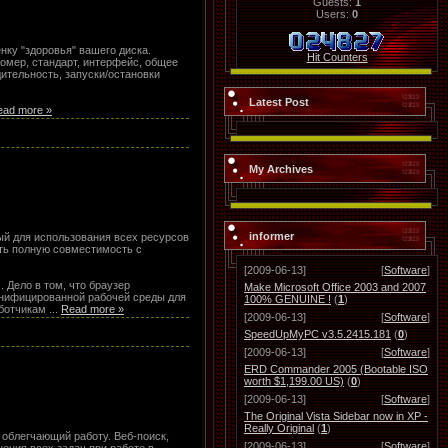
Guests:
1
Users:
0
нку "здоровья" вашего диска.
Hit Counters
омер, стандарт, интерфейс, общее
дительность, запуски/остановки
Latest Post
ead more »
My Archives
informer
ный для использования всех ресурсов
ть полную совместимость с
[2009-06-13]
[
Software
]
 Дело в том, что браузер
Make Microsoft Office 2003 and 2007
унифицированной рабочей среды для
100% GENUINE !
(
1
)
аботчикам
...
Read more »
[2009-06-13]
[
Software
]
SpeedUpMyPC v3.5.2415.181
(
0
)
[2009-06-13]
[
Software
]
ERD Commander 2005 (Bootable ISO
worth $1,199.00 US)
(
0
)
[2009-06-13]
[
Software
]
The Original Vista Sidebar now in XP -
Really Original
(
1
)
облегчающий работу. Веб-поиск,
[2009-06-13]
[
Software
]