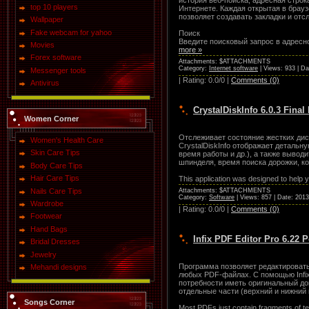
история веб-поиска, адресная строк
top 10 players
Интернете. Каждая открытая в брауз
позволяет создавать закладки и отс
Wallpaper
Fake webcam for yahoo
Поиск
Введите поисковый запрос в адресн
Movies
more »
Forex software
Attachments: $ATTACHMENTS
Category:
Internet software
| Views: 933 | D
Messenger tools
| Rating: 0.0/0 |
Comments (0)
Antivirus
CrystalDiskInfo 6.0.3 Final
Women Corner
Отслеживает состояние жестких дис
Women's Health Care
CrystalDiskInfo отображает деталь
Skin Care Tips
время работы и др.), а также вывод
шпинделя, время поиска дорожки, к
Body Care Tips
Hair Care Tips
This application was designed to help 
Nails Care Tips
Attachments: $ATTACHMENTS
Category:
Software
| Views: 857 | Date:
2013
Wardrobe
| Rating: 0.0/0 |
Comments (0)
Footwear
Hand Bags
Infix PDF Editor Pro 6.22 P
Bridal Dresses
Jewelry
Программа позволяет редактировать
Mehandi designs
любых PDF-файлах. С помощью Infix 
потребности иметь оригинальный д
отдельные части (верхний и нижний 
Songs Corner
Most PDFs just contain fragments of text