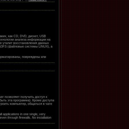
ких, как CD, DVD, дискет, USB
технологии анализа информации на
е утилит восстановления данных
xt3FS (файловые системы LINUX), а
форматированы, повреждены или
er позволяет получить доступ к
быть эта программа). Кроме доступа
троить компьютер, общаться в чате
l applications in one single, very
ven through firewalls. No installation