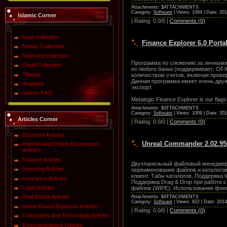
Attachments: $ATTACHMENTS
Category:
Software
| Views: 1064 | Date:
201
Islamic Corner
| Rating: 0.0/0 |
Comments (0)
Naat collection
Finance Explorer 6.0 Porta
Nohay Collection
Nasheed collection
Программа по слежению за личными 
Qwali Collection
из любого банка (поддерживает: OF
Tilawat
количеством счетов, включая провер
Данная программа имеет очень друж
Ahadees
экспорт.
Islamic FAQ
Metalogic Finance Explorer is our flags
Attachments: $ATTACHMENTS
Category:
Software
| Views: 1009 | Date:
201
Articles Corner
| Rating: 0.0/0 |
Comments (0)
Business Articles
Unreal Commander 2.02.95
Internet and Online Businesses
Articles
Finance Articles
Двухпанельный файловый менеджер 
Investing Articles
переименование файлов и каталогов
клиент. Табы каталогов. Поддержка
Insurance Articles
Поддержка Drag & Drop при работе 
Legal Articles
файлов (WIPE). Использование фон
Real Estate Articles
Attachments: $ATTACHMENTS
Category:
Software
| Views: 922 | Date:
2014
Home Based Business Articles
| Rating: 0.0/0 |
Comments (0)
Computers and Technology Articles
Communications Articles