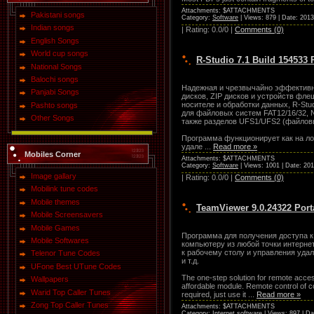
Attachments: $ATTACHMENTS
Pakistani songs
Category:
Software
| Views: 879 | Date:
2013
Indian songs
| Rating: 0.0/0 |
Comments (0)
English Songs
World cup songs
R-Studio 7.1 Build 154533 
National Songs
Balochi songs
Надежная и чрезвычайно эффективная
Panjabi Songs
дисков, ZIP дисков и устройств фл
носителе и обработки данных, R-St
Pashto songs
для файловых систем FAT12/16/32, 
Other Songs
также разделов UFS1/UFS2 (файлов
Программа функционирует как на ло
удале
...
Read more »
Mobiles Corner
Attachments: $ATTACHMENTS
Category:
Software
| Views: 1001 | Date:
201
Image gallary
| Rating: 0.0/0 |
Comments (0)
Mobilink tune codes
Mobile themes
TeamViewer 9.0.24322 Port
Mobile Screensavers
Mobile Games
Программа для получения доступа к
Mobile Softwares
компьютеру из любой точки интерне
к рабочему столу и управления уда
Telenor Tune Codes
и т.д.
UFone Best UTune Codes
The one-step solution for remote access
Wallpapers
affordable module. Remote control of co
Warid Top Caller Tunes
required, just use it
...
Read more »
Zong Top Caller Tunes
Attachments: $ATTACHMENTS
Category:
Internet software
| Views: 897 | D