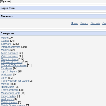
[
My site
]
Login form
Site menu
Home
Forum
Site Info
Co
Categories
Music
[174]
Games
[94]
Software
[1282]
Internet software
[201]
Mobiles
[37]
Audio software
[68]
Video software
[95]
Graphics tools
[154]
E Books & Novels
[105]
CD and DVD software
[51]
Tv shows
[74]
top 10 players
[15]
Wallpaper
[44]
Other
[31]
Fake webcam for yahoo
[2]
Movies
[463]
Hindi Music
[65]
Forex software
[28]
Messenger tools
[14]
Image gallary
[0]
Wallpapers
[6]
Mobile themes
[0]
Mobile Screensavers
[0]