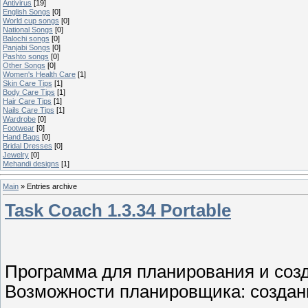
Antivirus
[19]
English Songs
[0]
World cup songs
[0]
National Songs
[0]
Balochi songs
[0]
Panjabi Songs
[0]
Pashto songs
[0]
Other Songs
[0]
Women's Health Care
[1]
Skin Care Tips
[1]
Body Care Tips
[1]
Hair Care Tips
[1]
Nails Care Tips
[1]
Wardrobe
[0]
Footwear
[0]
Hand Bags
[0]
Bridal Dresses
[0]
Jewelry
[0]
Mehandi designs
[1]
Main
»
Entries archive
Task Coach 1.3.34 Portable
Программа для планирования и созд
Возможности планировщика: создани