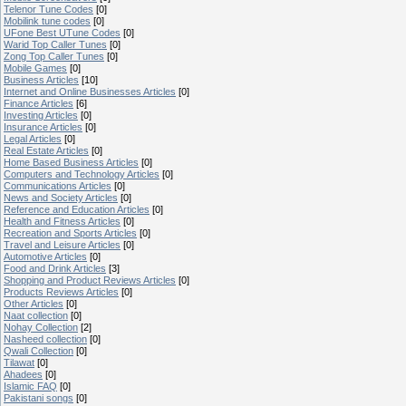
Telenor Tune Codes
[0]
Mobilink tune codes
[0]
UFone Best UTune Codes
[0]
Warid Top Caller Tunes
[0]
Zong Top Caller Tunes
[0]
Mobile Games
[0]
Business Articles
[10]
Internet and Online Businesses Articles
[0]
Finance Articles
[6]
Investing Articles
[0]
Insurance Articles
[0]
Legal Articles
[0]
Real Estate Articles
[0]
Home Based Business Articles
[0]
Computers and Technology Articles
[0]
Communications Articles
[0]
News and Society Articles
[0]
Reference and Education Articles
[0]
Health and Fitness Articles
[0]
Recreation and Sports Articles
[0]
Travel and Leisure Articles
[0]
Automotive Articles
[0]
Food and Drink Articles
[3]
Shopping and Product Reviews Articles
[0]
Products Reviews Articles
[0]
Other Articles
[0]
Naat collection
[0]
Nohay Collection
[2]
Nasheed collection
[0]
Qwali Collection
[0]
Tilawat
[0]
Ahadees
[0]
Islamic FAQ
[0]
Pakistani songs
[0]