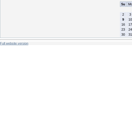
Su
M
2
3
9
10
16
17
23
24
30
31
Full website version